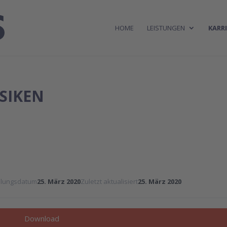
HOME
LEISTUNGEN
KARRI
ISIKEN
ellungsdatum
25. März 2020
Zuletzt aktualisiert
25. März 2020
Download