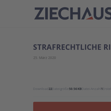
STRAFRECHTLICHE R
25. März 2020
Download
22
Dateigröße
50.56 KB
Datei-Anzahl
1
Erst