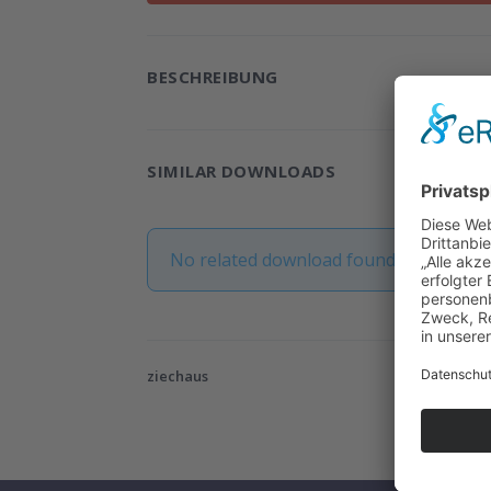
BESCHREIBUNG
SIMILAR DOWNLOADS
No related download found!
ziechaus