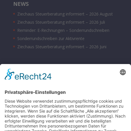
NEWS
Ziechaus Steuerberatung informiert – 2026 August
Ziechaus Steuerberatung informiert – 2026 Juli
Reminder: E-Rechnungen – Sonderrundschreiben
Sonderrundschreiben zur Aktivrente
Ziechaus Steuerberatung informiert – 2026 Juni
BÜROZEITEN
Montag – Donnerstag 08:00 – 17:00 Uhr
Freitag 08:00 – 14:00 Uhr
Samstag nach Vereinbarung
Parkplätze sind hinter dem Bürohaus vorhanden.
SONSTIGE
Kontakt