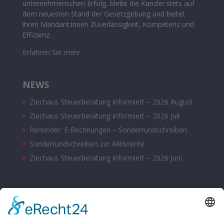
unternehmerischen Erfolg, bleibt die Kanzlei stets auf
dem neuesten Stand der Gesetzgebung und bietet
ihren Mandant:innen Zuverlässigkeit, Kompetenz und
Effizienz.
Erfahren Sie mehr
NEWS
Ziechaus Steuerberatung informiert – 2026 August
Ziechaus Steuerberatung informiert – 2026 Juli
Reminder: E-Rechnungen – Sonderrundschreiben
Sonderrundschreiben zur Aktivrente
Ziechaus Steuerberatung informiert – 2026 Juni
BÜROZEITEN
Montag – Donnerstag 08:00 – 17:00 Uhr