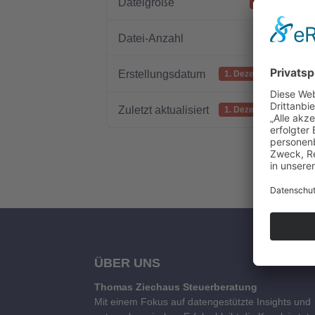
Dateigröße
437.87 KB
Datei-Anzahl
1
Erstellungsdatum
1. Dezember 2022
Zuletzt aktualisiert
1. Dezember 2022
ÜBER UNS
Thomas Ziechaus Steuerberatung
Mit einem Fokus auf datengestützte Insights und