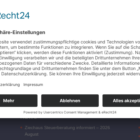
NEWS
Ziechaus Steuerberatung informiert – 2026
August