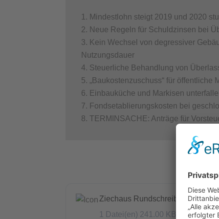
Mindestlohn steigt 2019 und 2020 st
Neue Regeln für Schuldzinsen bei 
Kein Wechsel von degressiver Gebäu
Nutzungsdauer
Steuerliche Behandlung von Überla
„Baukostenzuschuss“ für öffentliche
Einbauküche und Markisen unterfalle
Fondsetablierungskosten bei geschl
TERMINSACHE: Anträge für Vorsteuer
Ziechaus Rundschreiben Septemb
1 Datei(en)
241.00 KB