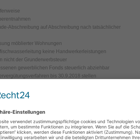
ufenweise
Überentnahmen
de-Abschreibung auf Abschreibung nach tatsächlicher
ssung möblierter Wohnungen
 Mischwasserleitung keine Handwerkerleistungen
n nicht der Grunderwerbsteuer
ossenen gewerblichen Fonds steuerlich abziehbar
vergütungsverfahren bis 30.9.2018 stellen
er 2018
Download