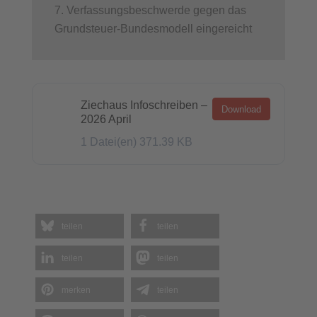
Verfassungsbeschwerde gegen das
Grundsteuer-Bundesmodell eingereicht
Ziechaus Infoschreiben –
Download
2026 April
1 Datei(en)
371.39 KB
teilen
teilen
teilen
teilen
merken
teilen