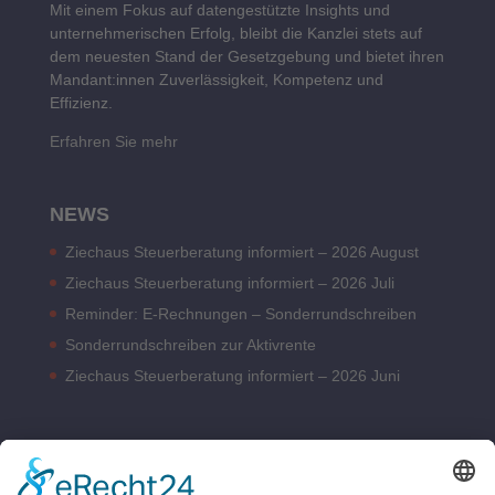
Mit einem Fokus auf datengestützte Insights und
unternehmerischen Erfolg, bleibt die Kanzlei stets auf
dem neuesten Stand der Gesetzgebung und bietet ihren
Mandant:innen Zuverlässigkeit, Kompetenz und
Effizienz.
Erfahren Sie mehr
NEWS
Ziechaus Steuerberatung informiert – 2026 August
Ziechaus Steuerberatung informiert – 2026 Juli
Reminder: E-Rechnungen – Sonderrundschreiben
Sonderrundschreiben zur Aktivrente
Ziechaus Steuerberatung informiert – 2026 Juni
BÜROZEITEN
Montag – Donnerstag 08:00 – 17:00 Uhr