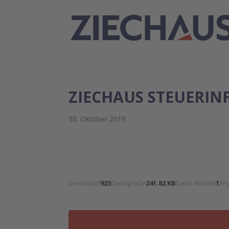
ZIECHAUS STEUERI
30. Oktober 2019
Download
925
Dateigröße
241.82 KB
Datei-Anzahl
1
Er