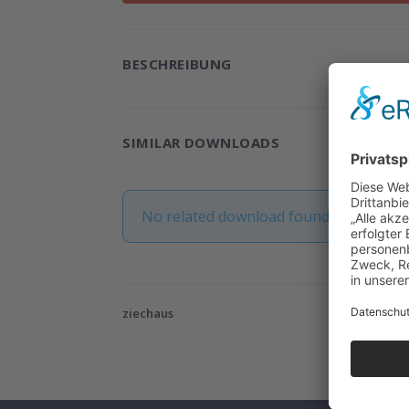
BESCHREIBUNG
SIMILAR DOWNLOADS
No related download found!
ziechaus