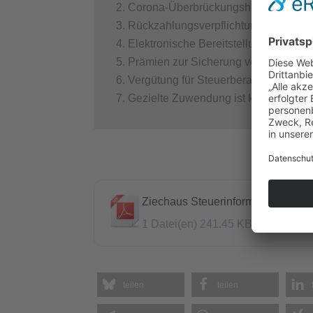
Corona-Überbrückungshilfe für klein
Rückzahlungsverpflichtung der Coron
Elektronische Bereitstellung von Ka
Prämien zur Sicherung von Ausbildu
Vergütung für Steuerberater wurde 
Gezielte Zuwendung ist keine Spend
Ziechaus Steuerinformationen Au
1 Datei(en)
241.45 KB
teilen
teilen