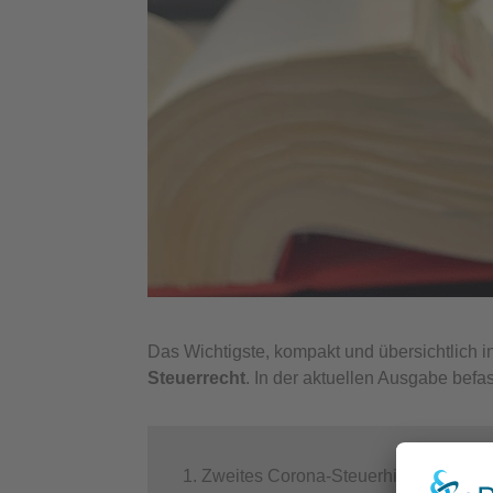
Das Wichtigste, kompakt und übersichtlich 
Steuerrecht
. In der aktuellen Ausgabe bef
Zweites Corona-Steuerhilfegesetz b