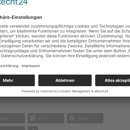
e und mittlere Unternehmen
a-Soforthilfe
ssenbelegen
ngsplätzen
angemessen angepasst
e
gust 2020
Download
teilen
teilen
merken