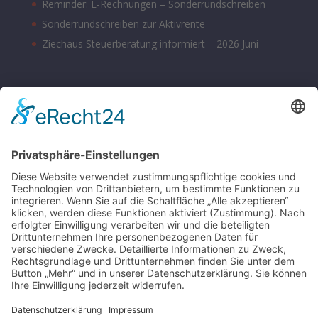
Reminder: E-Rechnungen – Sonderrundschreiben
Sonderrundschreiben zur Aktivrente
Ziechaus Steuerberatung informiert – 2026 Juni
BÜROZEITEN
Montag – Donnerstag 08:00 – 17:00 Uhr
Freitag 08:00 – 14:00 Uhr
Samstag nach Vereinbarung
Parkplätze sind hinter dem Bürohaus vorhanden.
SONSTIGE
Kontakt
Schlagworte-Übersicht
Impressum
Datenschutz