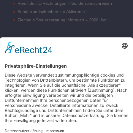
Reminder: E-Rechnungen – Sonderrundschreiben
Sonderrundschreiben zur Aktivrente
Ziechaus Steuerberatung informiert – 2026 Juni
BÜROZEITEN
Montag – Donnerstag 08:00 – 17:00 Uhr
Freitag 08:00 – 14:00 Uhr
Samstag nach Vereinbarung
Parkplätze sind hinter dem Bürohaus vorhanden.
SONSTIGE
Kontakt
Schlagworte-Übersicht
Impressum
Datenschutz