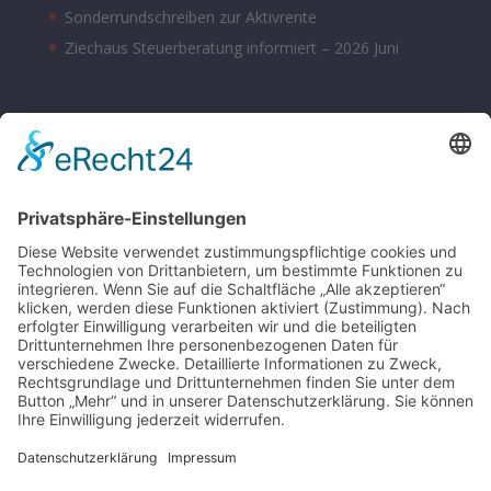
Sonderrundschreiben zur Aktivrente
Ziechaus Steuerberatung informiert – 2026 Juni
BÜROZEITEN
Montag – Donnerstag 08:00 – 17:00 Uhr
Freitag 08:00 – 14:00 Uhr
Samstag nach Vereinbarung
Parkplätze sind hinter dem Bürohaus vorhanden.
SONSTIGE
Kontakt
Schlagworte-Übersicht
Impressum
Datenschutz