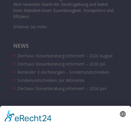
dem neuesten Stand der Gesetzgebung und bietet
ihren Mandant:innen Zuverlässigkeit, Kompetenz und
Effizienz.
Erfahren Sie mehr
NEWS
Ziechaus Steuerberatung informiert – 2026 August
Ziechaus Steuerberatung informiert – 2026 Juli
Reminder: E-Rechnungen – Sonderrundschreiben
Sonderrundschreiben zur Aktivrente
Ziechaus Steuerberatung informiert – 2026 Juni
BÜROZEITEN
Montag – Donnerstag 08:00 – 17:00 Uhr
Freitag 08:00 – 14:00 Uhr