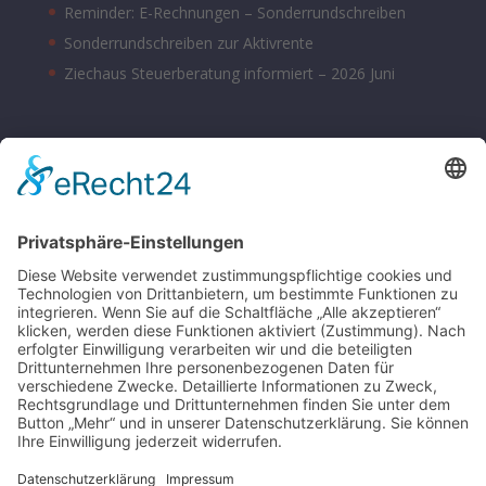
Reminder: E-Rechnungen – Sonderrundschreiben
Sonderrundschreiben zur Aktivrente
Ziechaus Steuerberatung informiert – 2026 Juni
BÜROZEITEN
Montag – Donnerstag 08:00 – 17:00 Uhr
Freitag 08:00 – 14:00 Uhr
Samstag nach Vereinbarung
Parkplätze sind hinter dem Bürohaus vorhanden.
SONSTIGE
Kontakt
Schlagworte-Übersicht
Impressum
Datenschutz