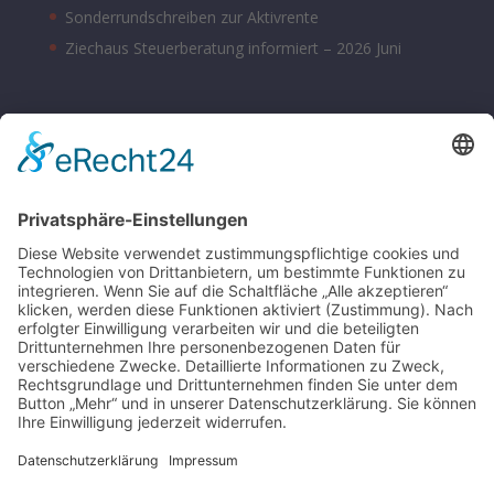
Sonderrundschreiben zur Aktivrente
Ziechaus Steuerberatung informiert – 2026 Juni
BÜROZEITEN
Montag – Donnerstag 08:00 – 17:00 Uhr
Freitag 08:00 – 14:00 Uhr
Samstag nach Vereinbarung
Parkplätze sind hinter dem Bürohaus vorhanden.
SONSTIGE
Kontakt
Schlagworte-Übersicht
Impressum
Datenschutz