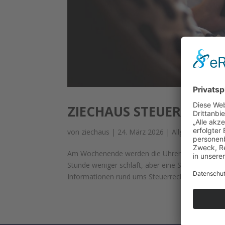
ZIECHAUS STEUERBERATU
von
ziechaus
|
24. März 2026
|
Allgemein
Am Wochenende werden die Uhren auf Sommerzei
Stunde weniger schläft, aber eine Stunde mehr
Informationen rund ums Steuerrecht. Bei...