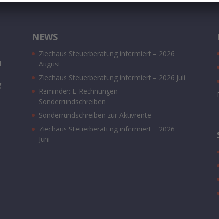
NEWS
Ziechaus Steuerberatung informiert – 2026
d
August
Ziechaus Steuerberatung informiert – 2026 Juli
g
Reminder: E-Rechnungen –
Sonderrundschreiben
Sonderrundschreiben zur Aktivrente
Ziechaus Steuerberatung informiert – 2026
Juni