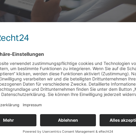
NG INFORMIERT – 2026 APRIL
t gestellt. Ganz nach dem Motto: „Zeitumstellung ist, wenn man e
 Sommer hat.“ Anbei übersenden wir Ihnen unsere monatlichen