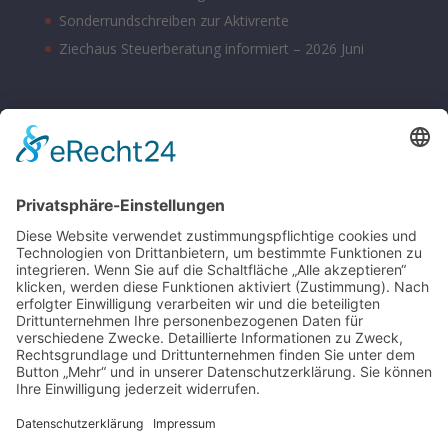
Sonderrundschreiben zur Aktivrente
Ziechaus Steuerberatung informiert – 2026 Juni
BÜROZEITEN
Montag – Donnerstag 08:00 – 17:00 Uhr
Freitag 08:00 – 14:00 Uhr
Samstag nach Vereinbarung
Parkplätze sind hinter dem Bürohaus vorhanden.
SONSTIGE
Kontakt
Schlagworte-Übersicht
Impressum
Datenschutz