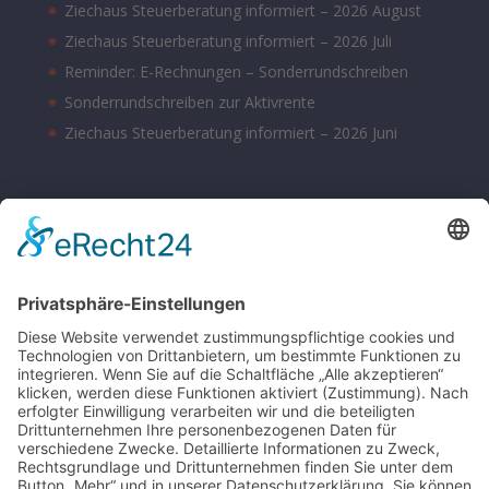
Ziechaus Steuerberatung informiert – 2026 August
Ziechaus Steuerberatung informiert – 2026 Juli
Reminder: E-Rechnungen – Sonderrundschreiben
Sonderrundschreiben zur Aktivrente
Ziechaus Steuerberatung informiert – 2026 Juni
BÜROZEITEN
Montag – Donnerstag 08:00 – 17:00 Uhr
Freitag 08:00 – 14:00 Uhr
Samstag nach Vereinbarung
Parkplätze sind hinter dem Bürohaus vorhanden.
SONSTIGE
Kontakt
Schlagworte-Übersicht