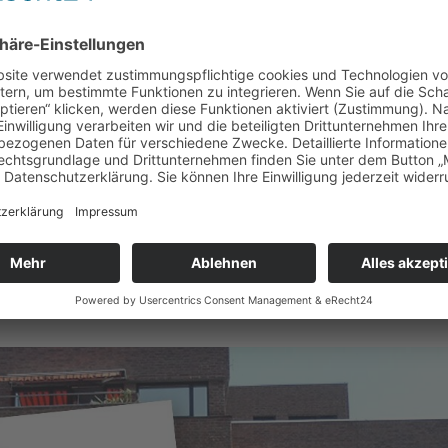
AUSFALL WEGEN SCHUL- UND
CH DEM INFEKTIONSSCHUTZGESETZ
9
chaftsverbandes Rheinland (LVR) online. Zunächst gilt der Antrag nur
 ausgefallen sind oder ausfallen (werden). Bitte lesen Sie sich die