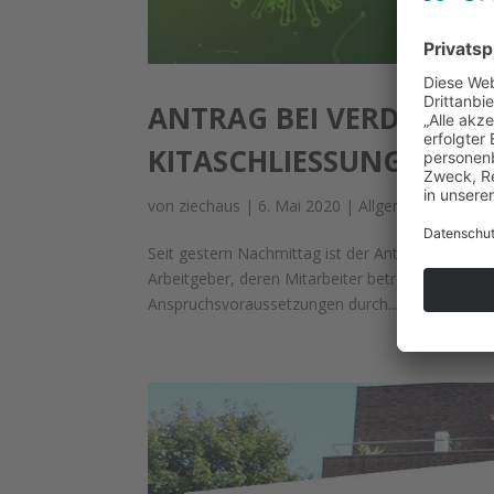
ANTRAG BEI VERDIENST
KITASCHLIESSUNGEN NA
von
ziechaus
|
6. Mai 2020
|
Allgemein
,
Covid-1
Seit gestern Nachmittag ist der Antrag des Lands
Arbeitgeber, deren Mitarbeiter betreuungsbedingt
Anspruchsvoraussetzungen durch....