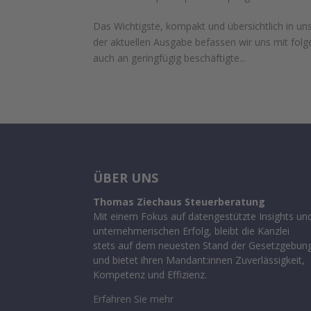
Das Wichtigste, kompakt und übersichtlich in u
der aktuellen Ausgabe befassen wir uns mit fo
auch an geringfügig beschäftigte...
ÜBER UNS
Thomas Ziechaus Steuerberatung
Mit einem Fokus auf datengestützte Insights un
unternehmerischen Erfolg, bleibt die Kanzlei
stets auf dem neuesten Stand der Gesetzgebun
und bietet ihren Mandant:innen Zuverlässigkeit,
Kompetenz und Effizienz.
Erfahren Sie mehr