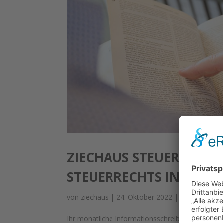
ZIECHAUS STEUERBERAT
STEUERRECHTS INFORM
von
ziechaus
|
24. Oktober 2022
|
Allgemein
Ihr monatliche Informationsschreiben mit den w